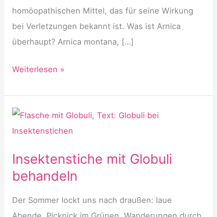
homöopathischen Mittel, das für seine Wirkung
bei Verletzungen bekannt ist. Was ist Arnica
überhaupt? Arnica montana, […]
Arnica
Weiterlesen »
Globuli
Anwendung
–
sanfte
Hilfe
Insektenstiche mit Globuli
bei
behandeln
körperlichen
und
Der Sommer lockt uns nach draußen: laue
seelischen
Abende, Picknick im Grünen, Wanderungen durch