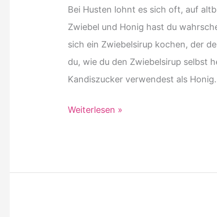
Bei Husten lohnt es sich oft, auf al
Zwiebel und Honig hast du wahrschei
sich ein Zwiebelsirup kochen, der de
du, wie du den Zwiebelsirup selbst 
Kandiszucker verwendest als Honig.
Zwiebelsirup
Weiterlesen »
selbst
gemacht:
Ein
wirksames
Hausmittel
gegen