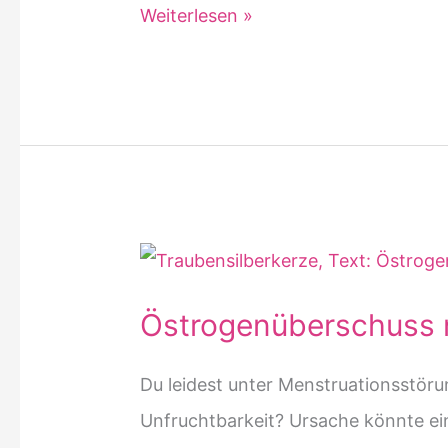
Wadenwickel
Weiterlesen »
bei
Fieber:
Tipps
und
Tricks
für
eine
erfolgreiche
Östrogenüberschuss n
Anwendung
Du leidest unter Menstruationsstö
Unfruchtbarkeit? Ursache könnte ei