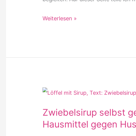
Gesund
Weiterlesen »
im
Alltag
Zwiebelsirup selbst 
Hausmittel gegen Hu