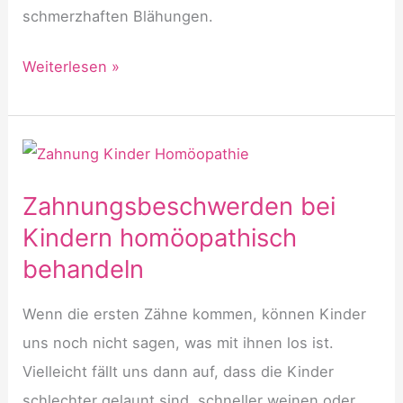
schmerzhaften Blähungen.
Drei-
Weiterlesen »
Monats-
Koliken
homöopathisch
behandeln
Zahnungsbeschwerden bei
Kindern homöopathisch
behandeln
Wenn die ersten Zähne kommen, können Kinder
uns noch nicht sagen, was mit ihnen los ist.
Vielleicht fällt uns dann auf, dass die Kinder
schlechter gelaunt sind, schneller weinen oder