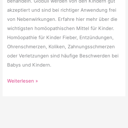
behandeln. Globuli werden von den Kindern gut
akzeptiert und sind bei richtiger Anwendung frei
von Nebenwirkungen. Erfahre hier mehr über die
wichtigsten homöopathischen Mittel für Kinder.
Homöopathie für Kinder Fieber, Entzündungen,
Ohrenschmerzen, Koliken, Zahnungsschmerzen
oder Verletzungen sind häufige Beschwerden bei
Babys und Kindern.
Top
Weiterlesen »
5
Globuli
für
Kinder