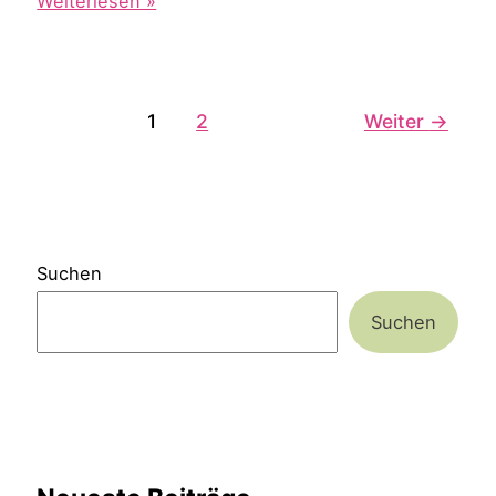
Themen
Weiterlesen »
der
Rauhnächte
1
2
Weiter
→
Suchen
Suchen