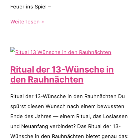
Feuer ins Spiel –
Warum
Weiterlesen »
Räuchersprays
eine
gute
Alternative
Ritual der 13-Wünsche in
zum
den Rauhnächten
klassischen
Räuchern
Ritual der 13-Wünsche in den Rauhnächten Du
sind
spürst diesen Wunsch nach einem bewussten
Ende des Jahres — einem Ritual, das Loslassen
und Neuanfang verbindet? Das Ritual der 13-
Wünsche in den Rauhnächten bietet genau das: