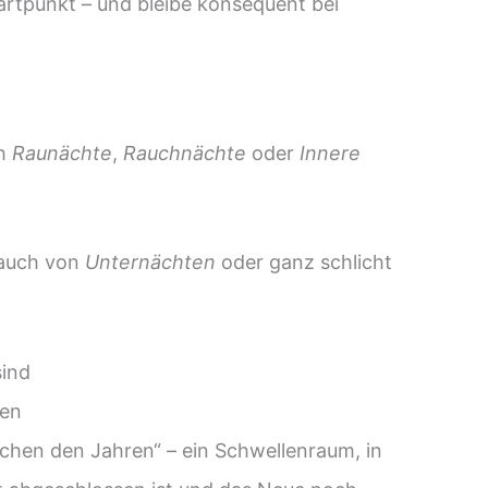
tartpunkt – und bleibe konsequent bei
h
Raunächte
,
Rauchnächte
oder
Innere
 auch von
Unternächten
oder ganz schlicht
.
sind
ren
schen den Jahren“ – ein Schwellenraum, in