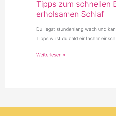
Tipps zum schnellen E
erholsamen Schlaf
Du liegst stundenlang wach und kann
Tipps wirst du bald einfacher einsc
Tipps
Weiterlesen »
zum
schnellen
Einschlafen
–
für
einen