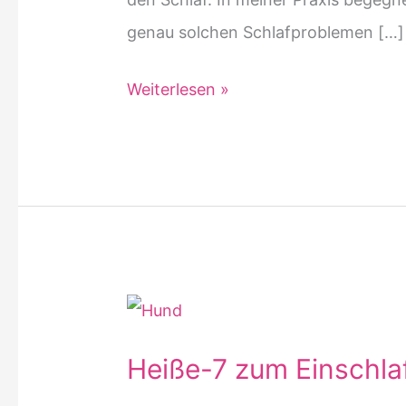
genau solchen Schlafproblemen […]
Die
Weiterlesen »
5
besten
Globuli
bei
Schlafstörungen-
sanfte
Hilfe
für
Heiße-7 zum Einschla
erholsamen