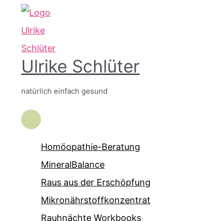
Zum
Inhalt
springen
Ulrike Schlüter
natürlich einfach gesund
Hauptmenü
Homöopathie-Beratung
MineralBalance
Raus aus der Erschöpfung
Mikronährstoffkonzentrat
Rauhnächte Workbooks