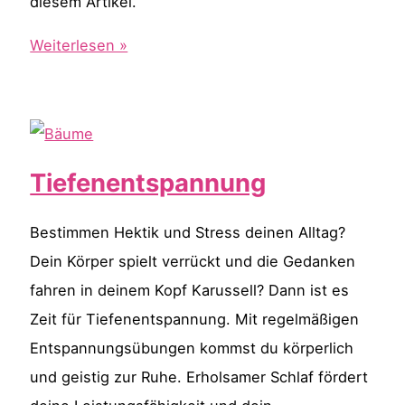
diesem Artikel.
Tofu
Weiterlesen »
–
kross
und
lecker
Tiefenentspannung
zubereitet
Bestimmen Hektik und Stress deinen Alltag?
Dein Körper spielt verrückt und die Gedanken
fahren in deinem Kopf Karussell? Dann ist es
Zeit für Tiefenentspannung. Mit regelmäßigen
Entspannungsübungen kommst du körperlich
und geistig zur Ruhe. Erholsamer Schlaf fördert