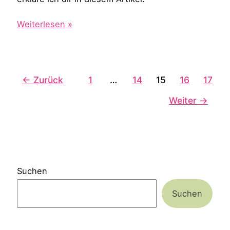
Schnell
Weiterlesen »
entspannen
mit
einer
←
Zurück
1
…
14
15
16
17
Klangmeditation
Weiter
→
Suchen
Suchen