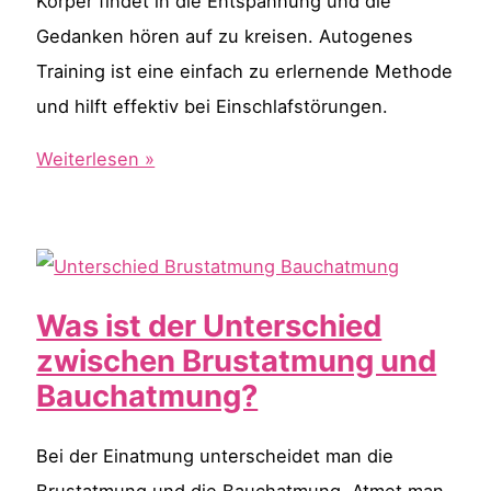
Körper findet in die Entspannung und die
Gedanken hören auf zu kreisen. Autogenes
Training ist eine einfach zu erlernende Methode
und hilft effektiv bei Einschlafstörungen.
Autogenes
Weiterlesen »
Training
zum
Einschlafen
Was ist der Unterschied
zwischen Brustatmung und
Bauchatmung?
Bei der Einatmung unterscheidet man die
Brustatmung und die Bauchatmung. Atmet man